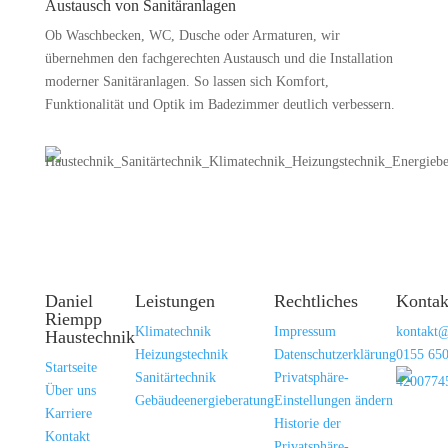
Austausch von Sanitäranlagen
Ob Waschbecken, WC, Dusche oder Armaturen, wir
übernehmen den fachgerechten Austausch und die Installation
moderner Sanitäranlagen. So lassen sich Komfort,
Funktionalität und Optik im Badezimmer deutlich verbessern.
Daniel
Leistungen
Rechtliches
Kontak
Riempp
Klimatechnik
Impressum
kontakt@
Haustechnik
Heizungstechnik
Datenschutzerklärung
0155 65
Startseite
Sanitärtechnik
Privatsphäre-
Über uns
Gebäudeenergieberatung
Einstellungen ändern
Karriere
Historie der
Kontakt
Privatsphäre-